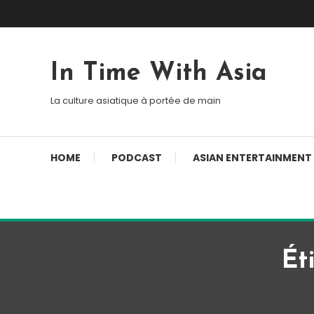
Skip To Content
In Time With Asia
La culture asiatique à portée de main
HOME
PODCAST
ASIAN ENTERTAINMENT
Ét