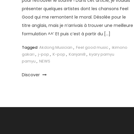
pour retrouver le sourire ! Dans cet article, je voulais
présenter quelques artistes dont les chansons Feel
Good qui me remontent le moral. Désolée pour le
titre anglais, mais je n’arrivais à trouver une meilleure
formulation ^^’ Et puis c’est à partir du […]
Tagged
Akdong Musician
,
Feel good music
,
ikimono
gakari
,
j-pop
,
K-pop
,
Kanjani8
,
kyary pamyu
pamyu
,
NEWS
Discover