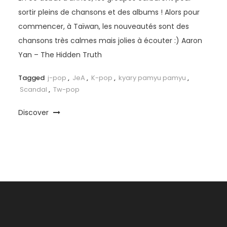
sortir pleins de chansons et des albums ! Alors pour
commencer, à Taïwan, les nouveautés sont des
chansons très calmes mais jolies à écouter :) Aaron
Yan – The Hidden Truth
Tagged
j-pop
,
JeA
,
K-pop
,
kyary pamyu pamyu
,
Scandal
,
Tw-pop
Discover