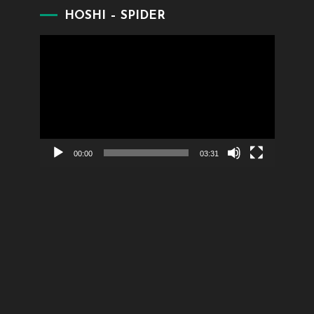
HOSHI – SPIDER
Lecteur
vidéo
00:00
03:31