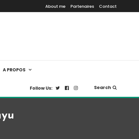
About me
Partenaires
Contact
A PROPOS
Search
Follow Us:
myu