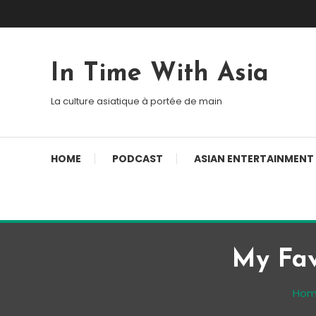
Skip To Content
In Time With Asia
La culture asiatique à portée de main
HOME
PODCAST
ASIAN ENTERTAINMENT
My Fav
Ho