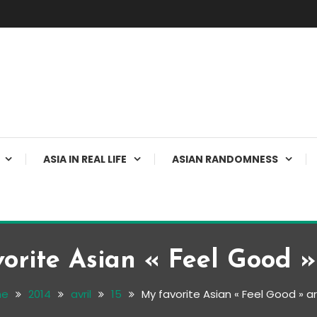
ASIA IN REAL LIFE
ASIAN RANDOMNESS
orite Asian « Feel Good » 
me
2014
avril
15
My favorite Asian « Feel Good » ar