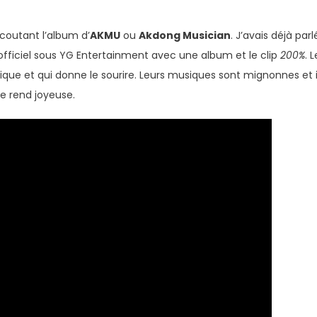
écoutant l’album d’
AKMU
ou
Akdong Musician
. J’avais déjà par
t officiel sous YG Entertainment avec une album et le clip
200%
. 
que et qui donne le sourire. Leurs musiques sont mignonnes et il
e rend joyeuse.