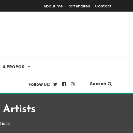
About me
Partenaires
Contact
A PROPOS
Search
Follow Us:
Artists
tists