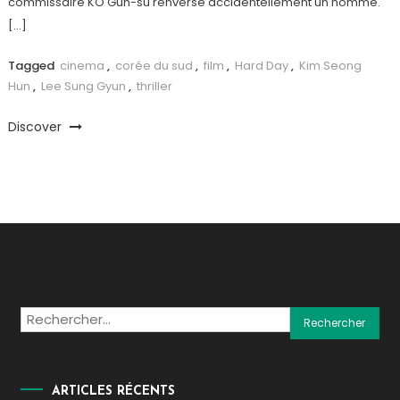
commissaire KO Gun-su renverse accidentellement un homme.
[…]
Tagged
cinema
,
corée du sud
,
film
,
Hard Day
,
Kim Seong
Hun
,
Lee Sung Gyun
,
thriller
Discover
Rechercher :
ARTICLES RÉCENTS