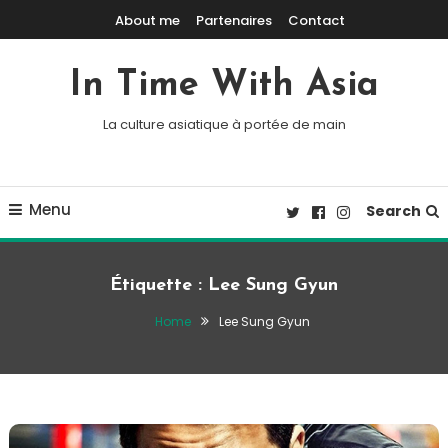
Skip To Content
About me
Partenaires
Contact
In Time With Asia
La culture asiatique à portée de main
Menu
Search
Étiquette :
Lee Sung Gyun
Home
Lee Sung Gyun