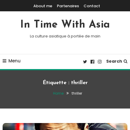
Skip To Content
About me
Partenaires
Contact
In Time With Asia
La culture asiatique à portée de main
Menu
Search
Étiquette :
thriller
Home
thriller