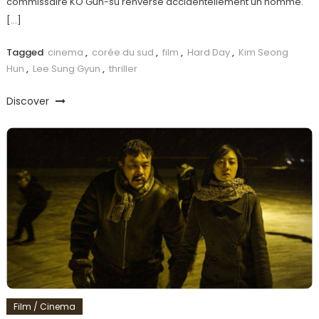
commissaire KO Gun-su renverse accidentellement un homme.
[…]
Tagged
cinema
,
corée du sud
,
film
,
Hard Day
,
Kim Seong
Hun
,
Lee Sung Gyun
,
thriller
Discover
Film / Cinema