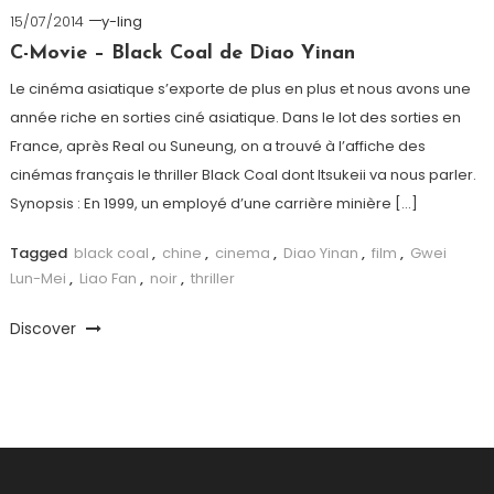
15/07/2014
y-ling
C-Movie – Black Coal de Diao Yinan
Le cinéma asiatique s’exporte de plus en plus et nous avons une
année riche en sorties ciné asiatique. Dans le lot des sorties en
France, après Real ou Suneung, on a trouvé à l’affiche des
cinémas français le thriller Black Coal dont Itsukeii va nous parler.
Synopsis : En 1999, un employé d’une carrière minière […]
Tagged
black coal
,
chine
,
cinema
,
Diao Yinan
,
film
,
Gwei
Lun-Mei
,
Liao Fan
,
noir
,
thriller
Discover