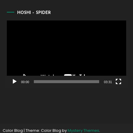
HOSHI – SPIDER
Lecteur
vidéo
00:00
03:31
Color Blog
|
Theme: Color Blog by
Mystery Themes
.