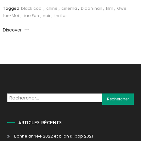
Tagged
black coal
,
chine
,
cinema
,
Diao Yinan
,
film
,
Gwei
Lun-Mei
,
Liao Fan
,
noir
,
thriller
Discover
Rechercher :
ARTICLES RÉCENTS
Bonne année 2022 et bilan K-pop 2021