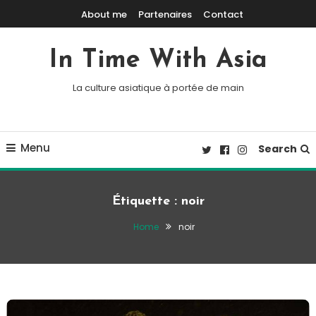
Skip To Content
About me
Partenaires
Contact
In Time With Asia
La culture asiatique à portée de main
Menu
Search
Étiquette :
noir
Home
noir