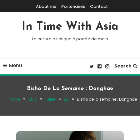
Skip To Content
About me
Partenaires
Contact
In Time With Asia
La culture asiatique à portée de main
Menu
Search
Bisho De La Semaine : Donghae
Home
2013
juillet
22
Bisho de la semaine : Donghae