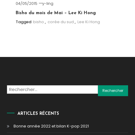
04/05/2015
y-ling
Bisho du mois de Mai – Lee Ki Hong
Tagged
bisho
,
corée du sud
,
Lee Ki Hong
Rechercher :
ARTICLES RÉCENTS
Bonne année 2022 et bilan K-pop 2021