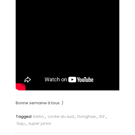
Bonne semaine à tous :)
Tagged
bisho
,
corée du sud
,
Donghae
,
ELF
,
Suju
,
super junior