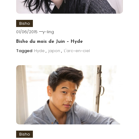
Bisho
01/06/2015
y-ling
Bisho du mois de Juin – Hyde
Tagged
Hyde
,
japon
,
L'arc~en~ciel
Bisho