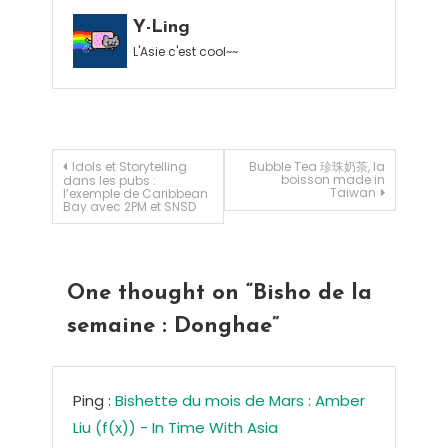
Y-Ling
L'Asie c'est cool~~
Navigation de l’article
Idols et Storytelling
Bubble Tea 珍珠奶茶, la
boisson made in
dans les pubs :
Taiwan
l’exemple de Caribbean
Bay avec 2PM et SNSD
One thought on “
Bisho de la
semaine : Donghae
”
Ping :
Bishette du mois de Mars : Amber
Liu (f(x)) - In Time With Asia