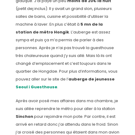
glauque. J’ai payé un peu
moins de 20€ la nuit
(petit dej inclus). Il y avait un grand slon, plusieurs
salles de bains, cuisine et possibilité d’utiliser la
machine à laver. En plus c’était à
5 mn de la
station de métro Hongik
. L’auberge est assez
sympa et puis ça m’a permis de parler à des
personnes. Après je n’ai pas trouvé la guesthouse
très chaleureuse quand j’y suis allé. Mais là ils ont
changé d’emplacement et c’est toujours dans le
quartier de Hongdae. Pour plus d’informations, vous
pouvez aller sur le site de l’
auberge de jeunesse
Seoul i Guesthouse
.
Après avoir posé mes affaires dans ma chambre, je
suis allée reprendre le métro pour aller à la station
Sinchon
pour rejoindre mon pote. Par contre, il est
arrivé en retard donc j’ai attendu dans le froid. Sinon
j’ai croisé des personnes qui étaient dans mon avion