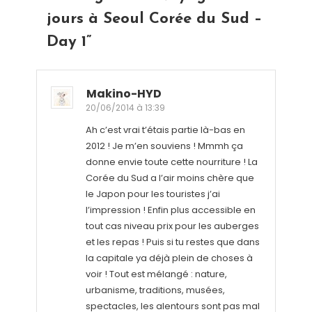
jours à Seoul Corée du Sud –
Day 1
”
Makino-HYD
20/06/2014 à 13:39
Ah c’est vrai t’étais partie là-bas en
2012 ! Je m’en souviens ! Mmmh ça
donne envie toute cette nourriture ! La
Corée du Sud a l’air moins chère que
le Japon pour les touristes j’ai
l’impression ! Enfin plus accessible en
tout cas niveau prix pour les auberges
et les repas ! Puis si tu restes que dans
la capitale ya déjà plein de choses à
voir ! Tout est mélangé : nature,
urbanisme, traditions, musées,
spectacles, les alentours sont pas mal