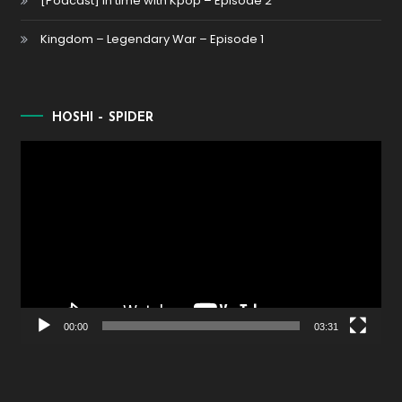
[Podcast] In time with Kpop – Episode 2
Kingdom – Legendary War – Episode 1
HOSHI – SPIDER
Lecteur
vidéo
00:00
03:31