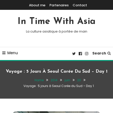
Skip To Content
About me
Partenaires
Contact
In Time With Asia
La culture asiatique à portée de main
Menu
Search
Voyage : 5 Jours À Seoul Corée Du Sud – Day 1
Home
2014
juin
20
Voyage : 5 jours à Seoul Corée du Sud – Day 1