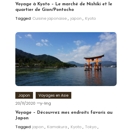
Voyage à Kyoto – Le marché de Nishiki et le
quartier de Gion/Pontocho
Tagged
Cuisine japonaise
,
japon
,
Kyoto
Japon
Voyages en Asie
20/11/2020
y-ling
Voyage – Découvrez mes endroits favoris au
Japon
Tagged
japon
,
Kamakura
,
Kyoto
,
Tokyo
,