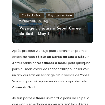
Corée du Sud
Voyages en Asie
20/06/2014
y-ling
Voyage : 5 jours à Seoul Corée
du Sud – Day 1
Après presque 2 ans, je publie enfin mon premier
article sur mon
séjour en Corée du Sud à Séoul
!
J’étais partie en
vacances à Seoul
pour quelques
jours au mois d’avril de l’année 2012 pour aller voir
un ami qui était en échange à l’université de Yonsei.
Voici ma première journée dans la capitale de la
Corée du Sud
.
Je suis partie à
Séoul
un mardi à partir de Taipei vu
que j’étais en échange universitaire là bas. J’étais