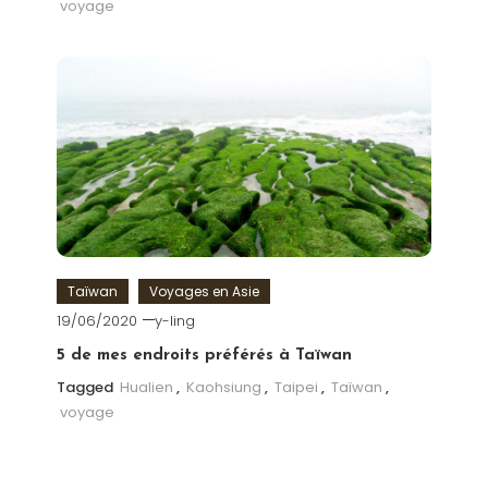
voyage
Taïwan
Voyages en Asie
19/06/2020
y-ling
5 de mes endroits préférés à Taïwan
Tagged
Hualien
,
Kaohsiung
,
Taipei
,
Taïwan
,
voyage