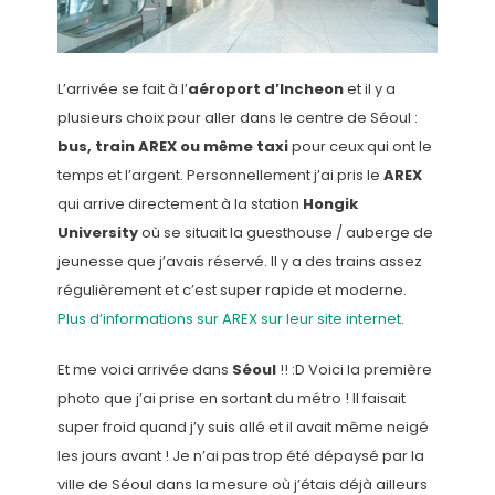
L’arrivée se fait à l’
aéroport d’Incheon
et il y a
plusieurs choix pour aller dans le centre de Séoul :
bus, train AREX ou même taxi
pour ceux qui ont le
temps et l’argent. Personnellement j’ai pris le
AREX
qui arrive directement à la station
Hongik
University
où se situait la guesthouse / auberge de
jeunesse que j’avais réservé. Il y a des trains assez
régulièrement et c’est super rapide et moderne.
Plus d’informations sur AREX sur leur site internet
.
Et me voici arrivée dans
Séoul
!! :D Voici la première
photo que j’ai prise en sortant du métro ! Il faisait
super froid quand j’y suis allé et il avait même neigé
les jours avant ! Je n’ai pas trop été dépaysé par la
ville de Séoul dans la mesure où j’étais déjà ailleurs