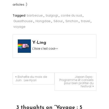
articles :)
Tagged
barbecue
,
bulgogi
,
corée du sud
,
Guesthouse
,
Hongdae
,
Séoul
,
Sinchon
,
travel
,
voyage
Y-Ling
L'Asie c'est cool~~
Navigation de l’article
Bishette du mois de
Japan Expo :
Programme et conseils
Juin : Lee Hyori
pour bien profiter du
festival
3 thoughts on “
Voyage : 5