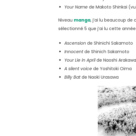
Your Name
de Makoto Shinkai (vu 
Niveau
manga
, j’ai lu beaucoup de
sélectionné 5 que j’ai lu cette anné
Ascension
de Shinichi Sakamoto
Innocent
de Shinich Sakamoto
Your Lie in April
de Naoshi Arakaw
A silent voice
de Yoshitoki Oima
Billy Bat
de Naoki Urasawa