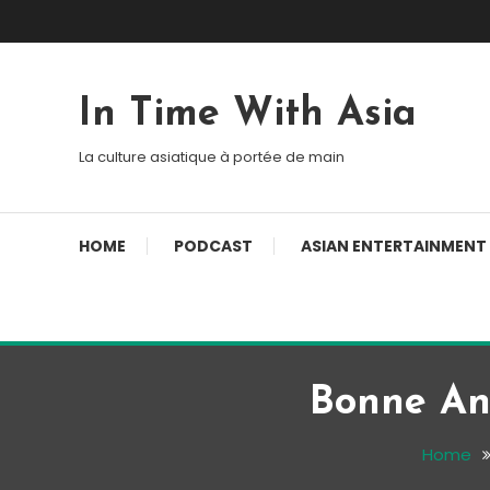
Skip To Content
In Time With Asia
La culture asiatique à portée de main
HOME
PODCAST
ASIAN ENTERTAINMENT
Bonne An
Home