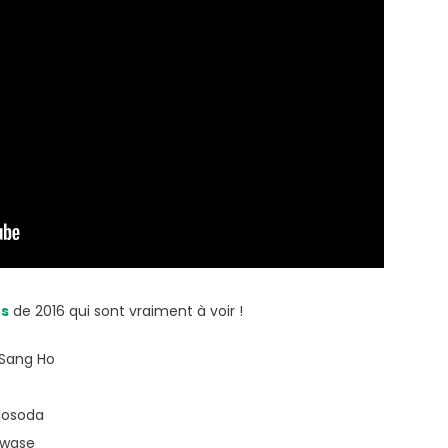
es
de 2016 qui sont vraiment à voir !
Sang Ho
osoda
awase