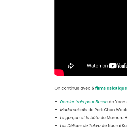
On continue avec
5
films asiatiqu
Dernier train pour Busan
de Yeon 
Mademoiselle
de Park Chan Wook
Le garçon et la bête
de Mamoru H
Les Délices de Tokyo
de Naomi K