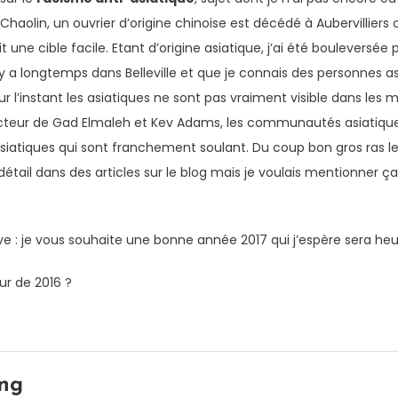
Chaolin, un ouvrier d’origine chinoise est décédé à Aubervilliers
t une cible facile. Etant d’origine asiatique, j’ai été bouleversée 
a longtemps dans Belleville et que je connais des personnes asiat
 l’instant les asiatiques ne sont pas vraiment visible dans les m
cteur de Gad Elmaleh et Kev Adams, les communautés asiatiques
 asiatiques qui sont franchement soulant. Du coup bon gros ras 
n détail dans des articles sur le blog mais je voulais mentionne
tive : je vous souhaite une bonne année 2017 qui j’espère sera he
ur de 2016 ?
ng