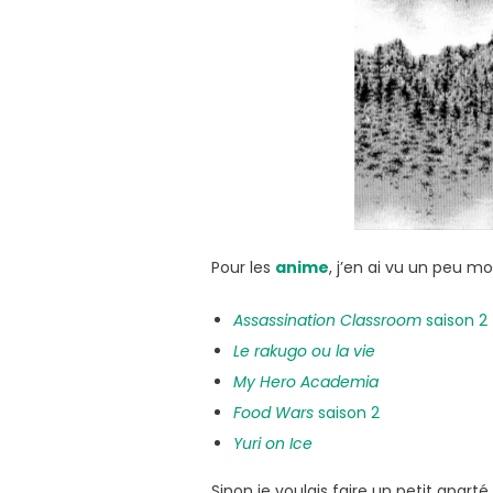
Pour les
anime
, j’en ai vu un peu m
Assassination Classroom
saison 2
Le rakugo ou la vie
My Hero Academia
Food Wars
saison 2
Yuri on Ice
Sinon je voulais faire un petit aparté