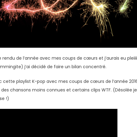
rendu de l’année avec mes coups de cœurs et j’aurais eu pleiii
ingite) j’ai décidé de faire un bilan concentré.
 cette playlist K-pop avec mes coups de cœurs de l’année 2016 (18
 des chansons moins connues et certains clips WTF. (Désolée je
se !)