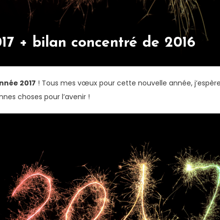
7 + bilan concentré de 2016
nnée 2017
! Tous mes vœux pour cette nouvelle année, j’espère 
nes choses pour l’avenir !