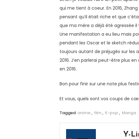
qui me tient à coeur. En 2016, Zhang 
pensant qu’il était riche et que c’étai
que ma mère a déjà été agressée il y 
Une manifestation a eu lieu mais pour
pendant les Oscar et le sketch rédu
toujours autant de préjugés sur les
2016. J’en parlerai peut-être plus e
en 2016.
Bon pour finir sur une note plus fes
Et vous, quels sont vos coups de cœ
Tagged
anime
,
film
,
K-pop
,
Manga
Y-Li