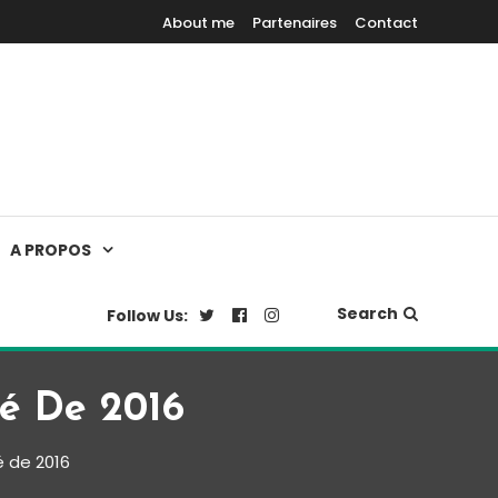
About me
Partenaires
Contact
A PROPOS
Search
Follow Us:
é De 2016
é de 2016