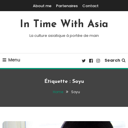
Skip To Content
About me
Partenaires
Contact
In Time With Asia
La culture asiatique à portée de main
Menu
Search
Étiquette :
Soyu
Home
Soyu