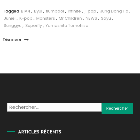
Tagged
B1A4
,
Byul
,
flumpool
,
Infinite
,
j-pop
,
Jung Dong Ha
,
Juniel
,
K-pop
,
Monsters
,
Mr Children
,
NEWS
,
Soyu
,
Sunggyu
,
Superfly
,
Yamashita Tomohisa
Discover
Rechercher :
ARTICLES RÉCENTS