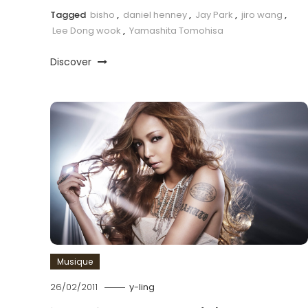
Tagged
bisho
,
daniel henney
,
Jay Park
,
jiro wang
,
Lee Dong wook
,
Yamashita Tomohisa
Discover
Musique
26/02/2011
y-ling