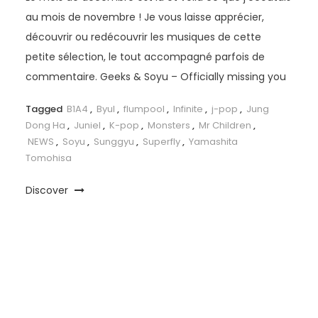
au mois de novembre ! Je vous laisse apprécier,
découvrir ou redécouvrir les musiques de cette
petite sélection, le tout accompagné parfois de
commentaire. Geeks & Soyu – Officially missing you
Tagged
B1A4
,
Byul
,
flumpool
,
Infinite
,
j-pop
,
Jung
Dong Ha
,
Juniel
,
K-pop
,
Monsters
,
Mr Children
,
NEWS
,
Soyu
,
Sunggyu
,
Superfly
,
Yamashita
Tomohisa
Discover