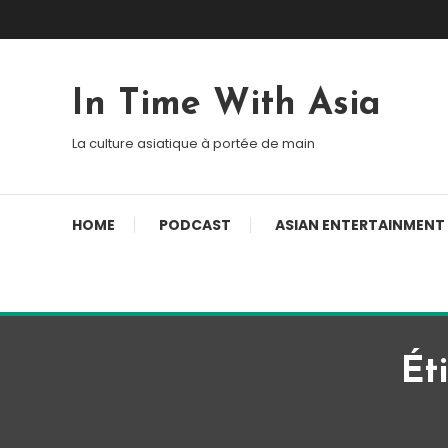
Skip To Content
In Time With Asia
La culture asiatique à portée de main
HOME
PODCAST
ASIAN ENTERTAINMENT
Ét