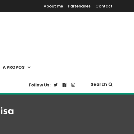
About me
Partenaires
Contact
A PROPOS
Search
Follow Us:
isa