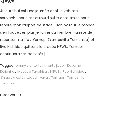
NEWS
Aujourd’hui est une journée dont je vais me
souvenir… car c’est aujourd’hui la date limite pour
rendre mon rapport de stage… Bon ok tout le monde
s’en fout et en plus je l’ai rendu hier, bref j’arrête de
raconter ma life… Yamapi (Yamashita Tomohisa) et
Ryo Nishikido quittent le groupe NEWS. Yamapi
continuera ses activités […]
Tagged
johnny's entertainment
,
jpop
,
Koyama
Keiichiro
,
Masuda Takahisa
,
NEWS
,
Ryo Nishikido
,
Shigeaki Kato
,
tegoshi yuya
,
Yamapi
,
Yamashita
Tomohisa
Discover