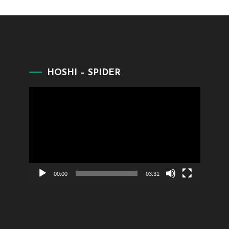
HOSHI – SPIDER
Lecteur
vidéo
00:00
03:31