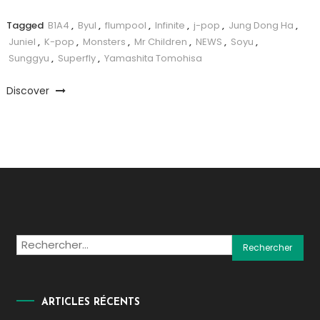
Tagged
B1A4
,
Byul
,
flumpool
,
Infinite
,
j-pop
,
Jung Dong Ha
,
Juniel
,
K-pop
,
Monsters
,
Mr Children
,
NEWS
,
Soyu
,
Sunggyu
,
Superfly
,
Yamashita Tomohisa
Discover
Rechercher :
ARTICLES RÉCENTS