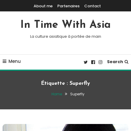
Skip To Content
About me
Partenaires
Contact
In Time With Asia
La culture asiatique à portée de main
Menu
Search
Étiquette :
Superfly
Home
Superfly