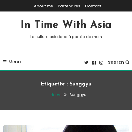
Skip To Content
About me
Partenaires
Contact
In Time With Asia
La culture asiatique à portée de main
Menu
Search
Étiquette :
Sunggyu
Home
Sunggyu