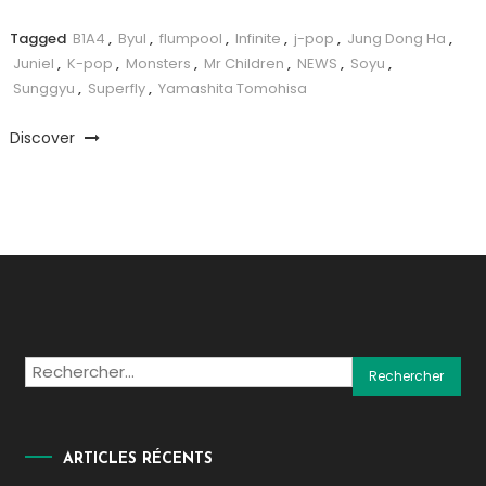
Tagged
B1A4
,
Byul
,
flumpool
,
Infinite
,
j-pop
,
Jung Dong Ha
,
Juniel
,
K-pop
,
Monsters
,
Mr Children
,
NEWS
,
Soyu
,
Sunggyu
,
Superfly
,
Yamashita Tomohisa
Discover
Rechercher :
ARTICLES RÉCENTS