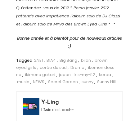
Qu’attendez-vous de 2012 ?
Perso janvier 2012
j’attends avec impatience l’album solo de DJ Clazzi
et l’album solo de Miryo des Brown Eyed Girls *_*
Bonne année et à bientôt pour de nouveaux articles
:)
Tagged
2NE1
,
B1A4
,
Big Bang
,
bilan
,
brown
eyed girls
,
corée du sud
,
Drama
,
ikemen desu
ne
,
ikimono gakari
,
japon
,
kis-my-ft2
,
korea
,
music
,
NEWS
,
Secret Garden
,
sunny
,
Sunny Hill
Y-Ling
L'Asie c'est cool~~