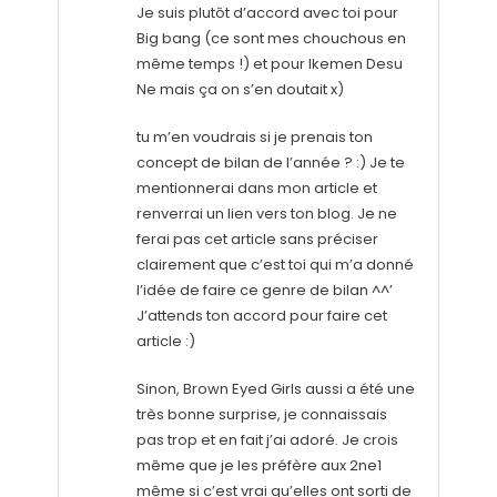
Je suis plutôt d’accord avec toi pour
Big bang (ce sont mes chouchous en
même temps !) et pour Ikemen Desu
Ne mais ça on s’en doutait x)
tu m’en voudrais si je prenais ton
concept de bilan de l’année ? :) Je te
mentionnerai dans mon article et
renverrai un lien vers ton blog. Je ne
ferai pas cet article sans préciser
clairement que c’est toi qui m’a donné
l’idée de faire ce genre de bilan ^^’
J’attends ton accord pour faire cet
article :)
Sinon, Brown Eyed Girls aussi a été une
très bonne surprise, je connaissais
pas trop et en fait j’ai adoré. Je crois
même que je les préfère aux 2ne1
même si c’est vrai qu’elles ont sorti de