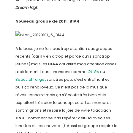
Dream High
.
Nouveau groupe de 2011 : B1A4
A la base je ne fais pas trop attention aux groupes
récents (car il y en a trop et parce qu’ils sont trop
jeunes) mais les
B1A4
ont attiré mon attention assez
rapidement. Leurs chansons comme
Ok Go
ou
Beautiful Target
sont très pop, c’est entraînant et
puis ça rend joyeux. Ce n’est pas de la musique
révolutionnaire mais ça s’écoute très bien et ils
exploitent très bien le concept cute. Les membres
sont mignons et respire la joie de vivre (aaaaaah
CNU
… comment ne pas repérer celui là avec ses
lunettes et ses cheveux…). Aussi ce groupe respire la