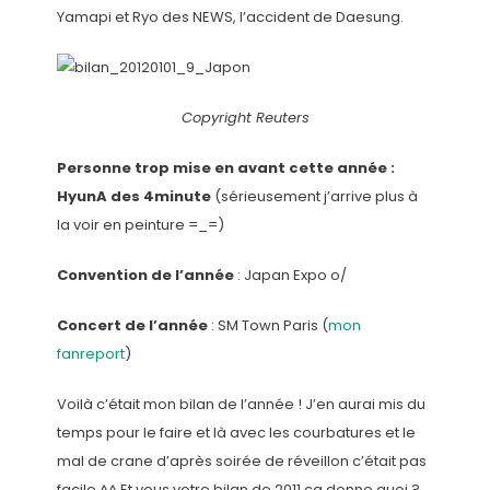
Yamapi et Ryo des NEWS, l’accident de Daesung.
Copyright Reuters
Personne trop mise en avant cette année :
HyunA des 4minute
(sérieusement j’arrive plus à
la voir en peinture =_=)
Convention de l’année
: Japan Expo o/
Concert de l’année
: SM Town Paris (
mon
fanreport
)
Voilà c’était mon bilan de l’année ! J’en aurai mis du
temps pour le faire et là avec les courbatures et le
mal de crane d’après soirée de réveillon c’était pas
facile ^^ Et vous votre bilan de 2011 ça donne quoi ?