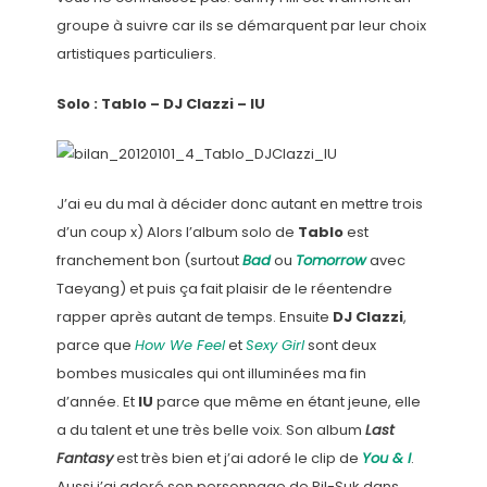
groupe à suivre car ils se démarquent par leur choix
artistiques particuliers.
Solo : Tablo – DJ Clazzi – IU
J’ai eu du mal à décider donc autant en mettre trois
d’un coup x) Alors l’album solo de
Tablo
est
franchement bon (surtout
Bad
ou
Tomorrow
avec
Taeyang) et puis ça fait plaisir de le réentendre
rapper après autant de temps. Ensuite
DJ Clazzi
,
parce que
How We Feel
et
Sexy Girl
sont deux
bombes musicales qui ont illuminées ma fin
d’année. Et
IU
parce que même en étant jeune, elle
a du talent et une très belle voix. Son album
Last
Fantasy
est très bien et j’ai adoré le clip de
You & I
.
Aussi j’ai adoré son personnage de Pil-Suk dans