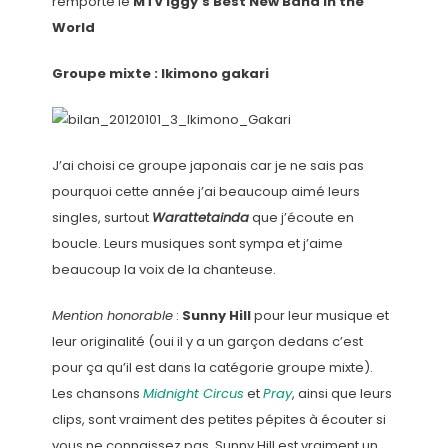
remporté le
MTV Iggy’s Best New Band in the
World
Groupe mixte : Ikimono gakari
J’ai choisi ce groupe japonais car je ne sais pas
pourquoi cette année j’ai beaucoup aimé leurs
singles, surtout
Warattetainda
que j’écoute en
boucle. Leurs musiques sont sympa et j’aime
beaucoup la voix de la chanteuse.
Mention honorable
:
Sunny Hill
pour leur musique et
leur originalité (oui il y a un garçon dedans c’est
pour ça qu’il est dans la catégorie groupe mixte).
Les chansons
Midnight Circus
et
Pray
, ainsi que leurs
clips, sont vraiment des petites pépites à écouter si
vous ne connaissez pas. Sunny Hill est vraiment un