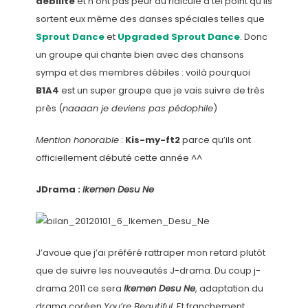
débilité
et n’ont pas peur du ridicule à tel point qu’ils
sortent eux même des danses spéciales telles que
Sprout Dance
et
Upgraded Sprout Dance
. Donc
un groupe qui chante bien avec des chansons
sympa et des membres débiles : voilà pourquoi
B1A4
est un super groupe que je vais suivre de très
près (
naaaan je deviens pas pédophile
)
Mention honorable
:
Kis-my-ft2
parce qu’ils ont
officiellement débuté cette année ^^
JDrama :
Ikemen Desu Ne
J’avoue que j’ai préféré rattraper mon retard plutôt
que de suivre les nouveautés J-drama. Du coup j-
drama 2011 ce sera
Ikemen Desu Ne
, adaptation du
drama coréen
You’re Beautiful
. Et franchement