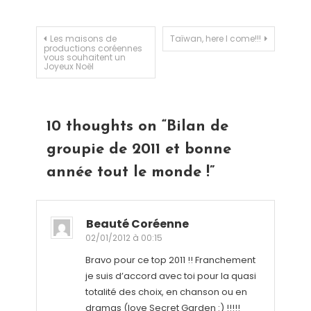
Navigation de l’article
Les maisons de
Taïwan, here I come!!!
productions coréennes
vous souhaitent un
Joyeux Noël
10 thoughts on “
Bilan de
groupie de 2011 et bonne
année tout le monde !
”
Beauté Coréenne
02/01/2012 à 00:15
Bravo pour ce top 2011 !! Franchement
je suis d’accord avec toi pour la quasi
totalité des choix, en chanson ou en
dramas (love Secret Garden :) !!!!!