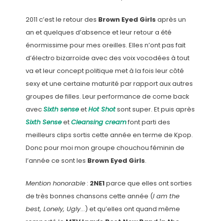
2011 c’est le retour des
Brown Eyed Girls
après un
an et quelques d’absence et leur retour a été
énormissime pour mes oreilles. Elles n’ont pas fait
d’électro bizarroïde avec des voix vocodées à tout
va et leur concept politique met à la fois leur côté
sexy et une certaine maturité par rapport aux autres
groupes de filles. Leur performance de come back
avec
Sixth sense
et
Hot Shot
sont super. Et puis après
Sixth Sense
et
Cleansing cream
font parti des
meilleurs clips sortis cette année en terme de Kpop.
Donc pour moi mon groupe chouchou féminin de
l’année ce sont les
Brown Eyed Girls
.
Mention honorable
:
2NE1
parce que elles ont sorties
de très bonnes chansons cette année (
I am the
best, Lonely, Ugly
…) et qu’elles ont quand même