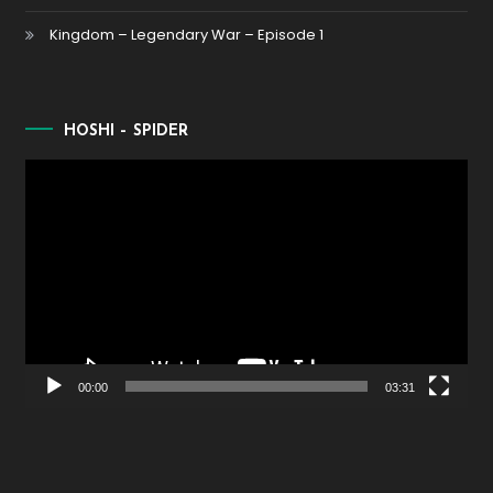
Kingdom – Legendary War – Episode 1
HOSHI – SPIDER
Lecteur
vidéo
00:00
03:31