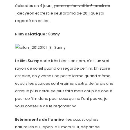
épisodes en 4 jours,
parce qu’on voit le 6-pack de
Taecyeon
et c’est le seul drama de 2011 que j’ai
regardé en entier.
Film asiatique :
Sunny
Le film
Sunny
porte très bien son nom, c’est un vrai
rayon de soleil quand on regarde ce film. L’histoire
est bien, on y verse une petite larme quand même
et puis les actrices sont vraiment extra. Je ferais une
critique plus détaillée plus tard mais coup de coeur
pour ce film donc pour ceux qui ne l’ont pas vu, je
vous conseille de le regarder ^^
Evénements de l’année
: les catastrophes
naturelles au Japon le 11 mars 2011, départ de